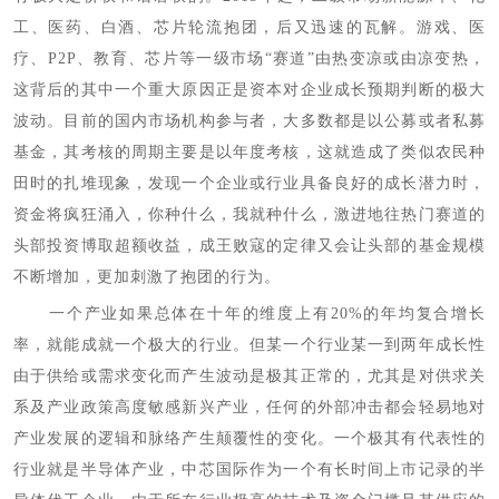
工、医药、白酒、芯片轮流抱团，后又迅速的瓦解。游戏、医
疗、P2P、教育、芯片等一级市场“赛道”由热变凉或由凉变热，
这背后的其中一个重大原因正是资本对企业成长预期判断的极大
波动。目前的国内市场机构参与者，大多数都是以公募或者私募
基金，其考核的周期主要是以年度考核，这就造成了类似农民种
田时的扎堆现象，发现一个企业或行业具备良好的成长潜力时，
资金将疯狂涌入，你种什么，我就种什么，激进地往热门赛道的
头部投资博取超额收益，成王败寇的定律又会让头部的基金规模
不断增加，更加刺激了抱团的行为。
一个产业如果总体在十年的维度上有20%的年均复合增长
率，就能成就一个极大的行业。但某一个行业某一到两年成长性
由于供给或需求变化而产生波动是极其正常的，尤其是对供求关
系及产业政策高度敏感新兴产业，任何的外部冲击都会轻易地对
产业发展的逻辑和脉络产生颠覆性的变化。一个极其有代表性的
行业就是半导体产业，中芯国际作为一个有长时间上市记录的半